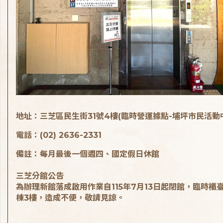
地址：三芝區民生街31號4樓(臨時營運據點-埔坪市民活動
電話：(02) 2636-2331
備註：每月最後一個週四、國定假日休館
三芝分館公告
為辦理新館落成啟用作業自115年7月13日起閉館，臨時櫃
棟3樓，造成不便，敬請見諒。