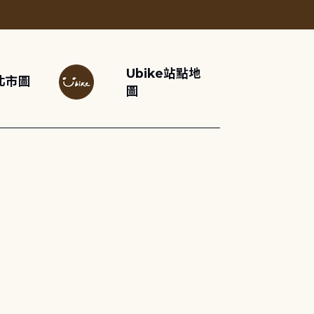
Ubike站點地
北市圖
圖