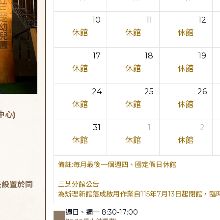
10
11
12
休館
休館
休館
17
18
19
休館
休館
休館
24
25
26
休館
休館
休館
中心)
31
1
2
休館
休館
休館
每月最後一個週四、國定假日休館
臺設置於同
三芝分館公告
為辦理新館落成啟用作業自115年7月13日起閉館，
週日、週一 8:30-17:00