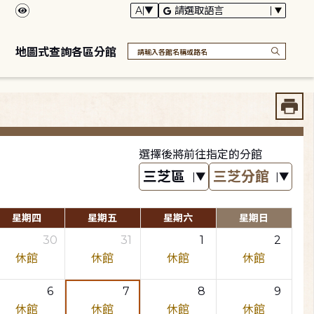
地圖式查詢各區分館
選擇後將前往指定的分館
星期四
星期五
星期六
星期日
30
31
1
2
休館
休館
休館
休館
6
7
8
9
休館
休館
休館
休館