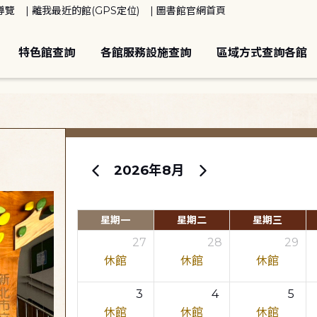
導覽
離我最近的館(GPS定位)
圖書館官網首頁
特色館查詢
各館服務設施查詢
區域方式查詢各館
2026年8月
星期一
星期二
星期三
27
28
29
休館
休館
休館
3
4
5
休館
休館
休館