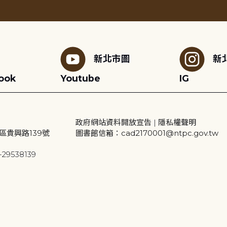
新北市圖
新
ook
Youtube
IG
政府網站資料開放宣告
|
隱私權聲明
區貴興路139號
圖書館信箱：cad2170001@ntpc.gov.tw
29538139