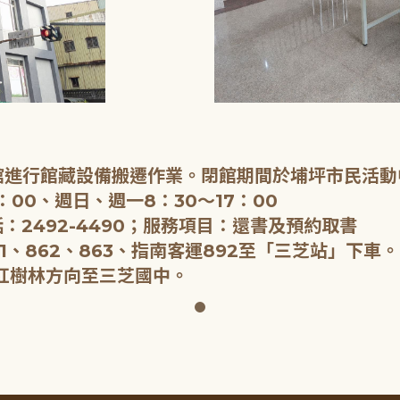
閉館進行館藏設備搬遷作業。閉館期間於埔坪市民活動
：00、週日、週一8：30～17：00
：2492-4490；服務項目：還書及預約取書
1、862、863、指南客運892至「三芝站」下車。
紅樹林方向至三芝國中。