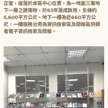
正堂，座落於本區中心位置，為一地面三層地
下一層之建築物，於63年落成啟用，全棟約
5,600平方公尺，地下一樓為近660平方公
尺，一樓服務台旁為資訊檢索區及閱報區供讀
者電子資訊檢索及閱報。