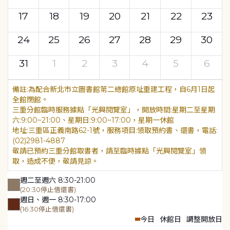
17
18
19
20
21
22
23
24
25
26
27
28
29
30
31
1
2
3
4
5
6
為配合新北市立圖書館第二總館原址重建工程，自6月1日起
全館閉館。
三重分館臨時服務據點「光興閱覽室」，開放時間:星期二至星期
六:9:00~21:00、星期日:9:00~17:00，星期一休館
地址:三重區正義南路62-1號，服務項目:領取預約書、還書，電話:
(02)2981-4887
敬請已預約三重分館取書者，請至臨時據點「光興閱覽室」領
取，造成不便，敬請見諒。
週二至週六 8:30-21:00
(20:30停止借還書)
週日、週一 8:30-17:00
(16:30停止借還書)
今日
休館日
調整開放日