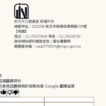
新北市立圖書館 版權所有
總館地址：220218 新北市板橋區貴興路139號
【地圖】
電話：02-29537868 傳真：02-29538139
政府網站資料開放宣告
|
隱私權聲明
圖書館信箱：cad2170001@ntpc.gov.tw
文
這個翻譯評分
的意見回饋將用於協助改善 Google 翻譯品質