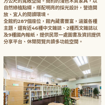
方公尺的寬敞空間。簡約的淺色木質家具，以
自然綠植點綴，搭配明亮的採光設計，營造開
放、宜人的閱讀環境。
全館約287個座位，館內藏書豐富，涵蓋各種
主題，還有近46種中文雜誌、2種西文雜誌以
及9種國內報紙，提供民眾一處圖書及資訊提供