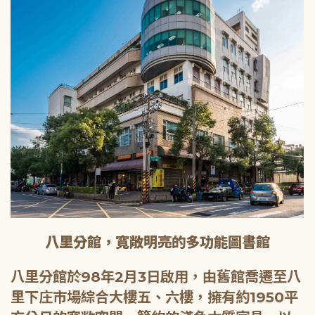
八里分館，寬敞明亮的多功能圖書館
八里分館於98年2月3日啟用，由舊館喬遷至八
里下庄市場綜合大樓五、六樓，擁有約1950平