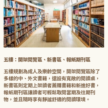
五樓：開架閱覽區、新書區、報紙期刊區
五樓規劃為成人及樂齡空間，開架閱覽區除了
多樣的中、外文書籍，還設有寬敞的閱讀桌，
新書區則定期上架讀者薦購書籍和新進好書，
報紙期刊區讓讀者可輕鬆取閱當期及往期刊
物，並且隨時享有靜謐舒適的閱讀環境。