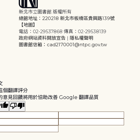
新北市立圖書館 版權所有
總館地址：220218 新北市板橋區貴興路139號
【地圖】
電話：02-29537868 傳真：02-29538139
政府網站資料開放宣告
|
隱私權聲明
圖書館信箱：cad2170001@ntpc.gov.tw
文
這個翻譯評分
的意見回饋將用於協助改善 Google 翻譯品質