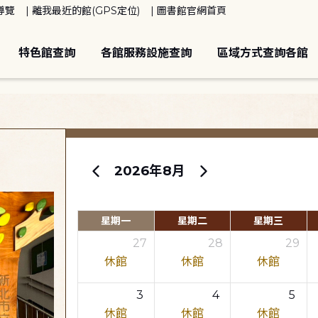
導覽
離我最近的館(GPS定位)
圖書館官網首頁
特色館查詢
各館服務設施查詢
區域方式查詢各館
2026年8月
星期一
星期二
星期三
27
28
29
休館
休館
休館
3
4
5
休館
休館
休館