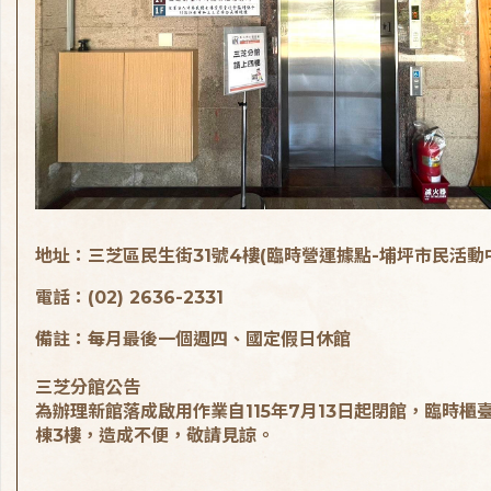
地址：三芝區民生街31號4樓(臨時營運據點-埔坪市民活動
電話：(02) 2636-2331
備註：每月最後一個週四、國定假日休館
三芝分館公告
為辦理新館落成啟用作業自115年7月13日起閉館，臨時櫃
棟3樓，造成不便，敬請見諒。