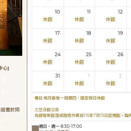
10
11
12
休館
休館
休館
17
18
19
休館
休館
休館
24
25
26
休館
休館
休館
中心)
31
1
2
休館
休館
休館
每月最後一個週四、國定假日休館
臺設置於同
三芝分館公告
為辦理新館落成啟用作業自115年7月13日起閉館，
週日、週一 8:30-17:00