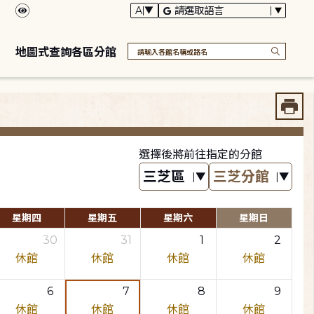
地圖式查詢各區分館
選擇後將前往指定的分館
星期四
星期五
星期六
星期日
30
31
1
2
休館
休館
休館
休館
6
7
8
9
休館
休館
休館
休館