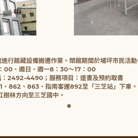
閉館進行館藏設備搬遷作業。閉館期間於埔坪市民活動
：00、週日、週一8：30～17：00
：2492-4490；服務項目：還書及預約取書
1、862、863、指南客運892至「三芝站」下車。
紅樹林方向至三芝國中。