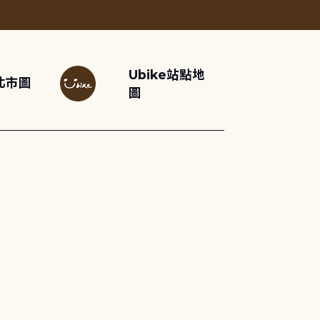
Ubike站點地
北市圖
圖