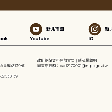
新北市圖
新
ook
Youtube
IG
政府網站資料開放宣告
|
隱私權聲明
區貴興路139號
圖書館信箱：cad2170001@ntpc.gov.tw
29538139