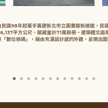
民國98年起著手籌建新北市立圖書館新總館，民國1
6,137平方公尺，館藏量計71萬餘冊。建築體北
是「數位條碼」，藉由充滿設計感的外觀，呈現出圖