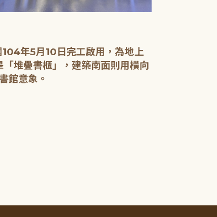
04年5月10日完工啟用，為地上
面是「堆疊書櫃」，建築南面則用橫向
書館意象。