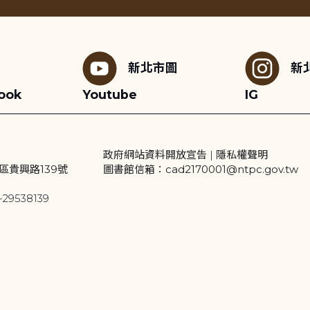
新北市圖
新
ook
Youtube
IG
政府網站資料開放宣告
|
隱私權聲明
區貴興路139號
圖書館信箱：cad2170001@ntpc.gov.tw
29538139