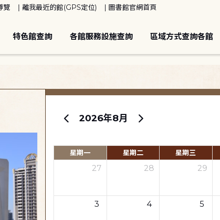
導覽
離我最近的館(GPS定位)
圖書館官網首頁
特色館查詢
各館服務設施查詢
區域方式查詢各館
2026年8月
星期一
星期二
星期三
27
28
29
3
4
5