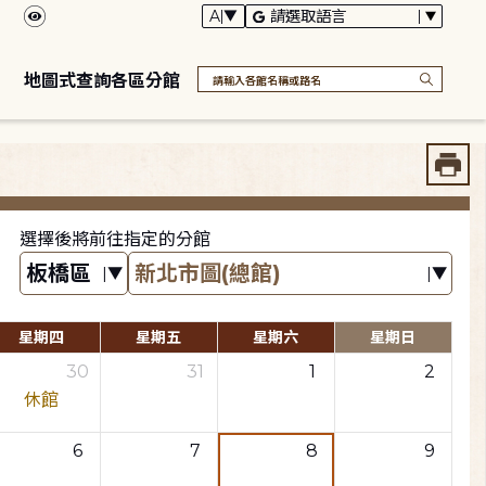
地圖式查詢各區分館
選擇後將前往指定的分館
星期四
星期五
星期六
星期日
30
31
1
2
休館
6
7
8
9