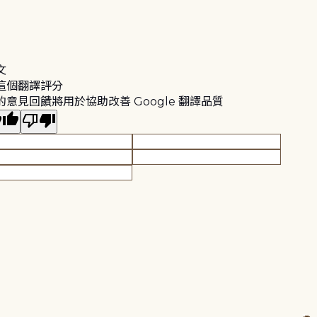
文
這個翻譯評分
的意見回饋將用於協助改善 Google 翻譯品質