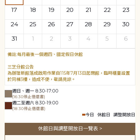
17
18
19
20
21
22
23
24
25
26
27
28
29
30
31
1
2
3
4
5
6
每月最後一個週四、國定假日休館
三芝分館公告
為辦理新館落成啟用作業自115年7月13日起閉館，臨時櫃臺設置
於同棟3樓，造成不便，敬請見諒。
週日、週一 8:30-17:00
(16:30停止借還書)
週二至週六 8:30-19:00
(18:30停止借還書)
今日
休館日
調整開放日
休館日與調整開放日一覽表 >