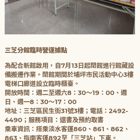
三芝分館臨時營運據點
為配合新館啟用，自7月13日起閉館進行館藏設
備搬遷作業。閉館期間於埔坪市民活動中心3樓
電梯口廊道設立臨時櫃臺。
開放時間：週二至週六8：30～19：00、週
日、週一8：30～17：00
地址：三芝區民生街31號3樓；電話：2492-
4490；服務項目：還書及預約取書
乘車資訊：搭乘淡水客運860、861、862、
863、指南客運892至「三芝站」下車。