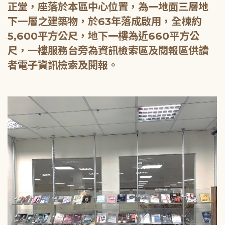
正堂，座落於本區中心位置，為一地面三層地
下一層之建築物，於63年落成啟用，全棟約
5,600平方公尺，地下一樓為近660平方公
尺，一樓服務台旁為資訊檢索區及閱報區供讀
者電子資訊檢索及閱報。