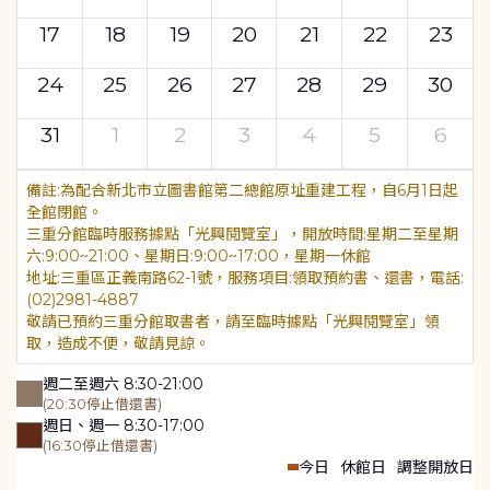
17
18
19
20
21
22
23
24
25
26
27
28
29
30
31
1
2
3
4
5
6
為配合新北市立圖書館第二總館原址重建工程，自6月1日起
全館閉館。
三重分館臨時服務據點「光興閱覽室」，開放時間:星期二至星期
六:9:00~21:00、星期日:9:00~17:00，星期一休館
地址:三重區正義南路62-1號，服務項目:領取預約書、還書，電話:
(02)2981-4887
敬請已預約三重分館取書者，請至臨時據點「光興閱覽室」領
取，造成不便，敬請見諒。
週二至週六 8:30-21:00
(20:30停止借還書)
週日、週一 8:30-17:00
(16:30停止借還書)
今日
休館日
調整開放日