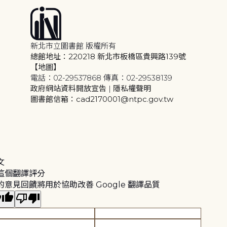
新北市立圖書館 版權所有
總館地址：220218 新北市板橋區貴興路139號
【地圖】
電話：02-29537868 傳真：02-29538139
政府網站資料開放宣告
|
隱私權聲明
圖書館信箱：cad2170001@ntpc.gov.tw
文
這個翻譯評分
的意見回饋將用於協助改善 Google 翻譯品質