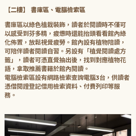
【二樓】 書庫區、電腦檢索區
書庫區以綠色植栽裝飾，讀者於閱讀時不僅可
以感受到芬多精，疲憊時還能抬頭看看館內綠
化佈置，放鬆視覺疲勞。館內設有植物陪讀，
可陪伴讀者閱讀自習。另設有「植覺閱讀處方
籤」，讀者可憑直覺抽出後，找到對應植物花
語，拿取推薦書籍於館內閱讀。
電腦檢索區設有網路檢索查詢電腦3台，供讀者
憑借閱證登記借用檢索資料、付費列印等服
務。