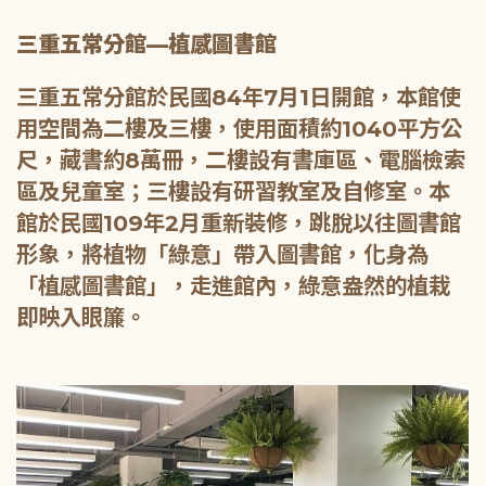
三重五常分館—植感圖書館
三重五常分館於民國84年7月1日開館，本館使
用空間為二樓及三樓，使用面積約1040平方公
尺，藏書約8萬冊，二樓設有書庫區、電腦檢索
區及兒童室；三樓設有研習教室及自修室。本
館於民國109年2月重新裝修，跳脫以往圖書館
形象，將植物「綠意」帶入圖書館，化身為
「植感圖書館」，走進館內，綠意盎然的植栽
即映入眼簾。