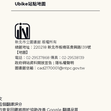
Ubike站點地圖
新北市立圖書館 版權所有
總館地址：220218 新北市板橋區貴興路139號
【地圖】
電話：02-29537868 傳真：02-29538139
政府網站資料開放宣告
|
隱私權聲明
圖書館信箱：cad2170001@ntpc.gov.tw
文
這個翻譯評分
的意見回饋將用於協助改善 Google 翻譯品質