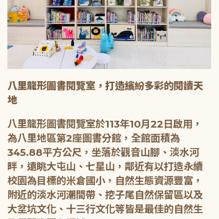
八里龍形圖書閱覽室，打造繽紛多彩的閱讀天
地
八里龍形圖書閱覽室於113年10月22日啟用，
為八里地區第2座圖書分館，全館面積為
345.88平方公尺，坐落於觀音山腳、淡水河
畔，遠眺大屯山、七星山，鄰近有以打造永續
校園為目標的米倉國小，自然生態資源豐富，
附近的淡水河潮間帶、挖子尾自然保留區以及
大坌坑文化、十三行文化等皆是最佳的自然生