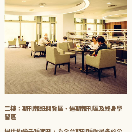
二樓：期刊報紙閱覽區、過期報刊區及終身學
習區
提供約逾千種期刊，為全台期刊種數最多的公