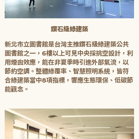
鑽石級綠建築
新北市立圖書館是台灣主推鑽石級綠建築公共
圖書館之一，6樓以上可見中央採挑空設計，利
用煙囪效應，能在非夏季時引進外部氣流，以
節約空調。整體綠覆率、智慧照明系統，皆符
合綠建築當中8項指標，響應生態環保、低碳節
能觀念。