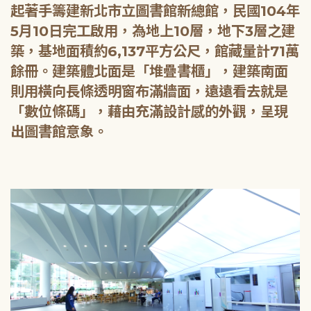
起著手籌建新北市立圖書館新總館，民國104年
5月10日完工啟用，為地上10層，地下3層之建
築，基地面積約6,137平方公尺，館藏量計71萬
餘冊。建築體北面是「堆疊書櫃」，建築南面
則用橫向長條透明窗布滿牆面，遠遠看去就是
「數位條碼」，藉由充滿設計感的外觀，呈現
出圖書館意象。