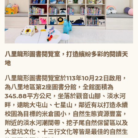
八里龍形圖書閱覽室，打造繽紛多彩的閱讀天
地
八里龍形圖書閱覽室於113年10月22日啟用，
為八里地區第2座圖書分館，全館面積為
345.88平方公尺，坐落於觀音山腳、淡水河
畔，遠眺大屯山、七星山，鄰近有以打造永續
校園為目標的米倉國小，自然生態資源豐富，
附近的淡水河潮間帶、挖子尾自然保留區以及
大坌坑文化、十三行文化等皆是最佳的自然生