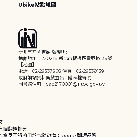
Ubike站點地圖
新北市立圖書館 版權所有
總館地址：220218 新北市板橋區貴興路139號
【地圖】
電話：02-29537868 傳真：02-29538139
政府網站資料開放宣告
|
隱私權聲明
圖書館信箱：cad2170001@ntpc.gov.tw
文
這個翻譯評分
的意見回饋將用於協助改善 Google 翻譯品質