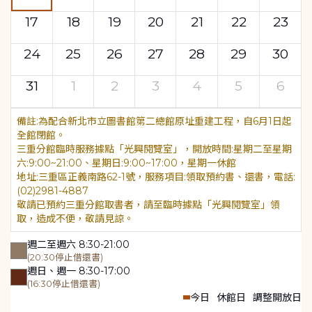
17
18
19
20
21
22
23
24
25
26
27
28
29
30
31
1
2
3
4
5
6
為配合新北市立圖書館第二總館原址重建工程，自6月1日起
全館閉館。
三重分館臨時服務據點「光興閱覽室」，開放時間:星期二至星期
六:9:00~21:00、星期日:9:00~17:00，星期一休館
地址:三重區正義南路62-1號，服務項目:領取預約書、還書，電話:
(02)2981-4887
敬請已預約三重分館取書者，請至臨時據點「光興閱覽室」領
取，造成不便，敬請見諒。
週二至週六 8:30-21:00
(20:30停止借還書)
週日、週一 8:30-17:00
(16:30停止借還書)
今日
休館日
調整開放日