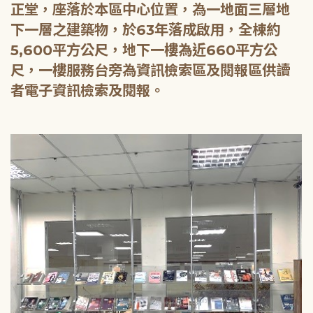
正堂，座落於本區中心位置，為一地面三層地
下一層之建築物，於63年落成啟用，全棟約
5,600平方公尺，地下一樓為近660平方公
尺，一樓服務台旁為資訊檢索區及閱報區供讀
者電子資訊檢索及閱報。