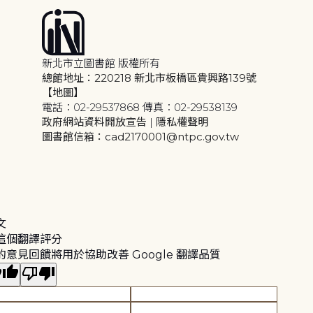
新北市立圖書館 版權所有
總館地址：220218 新北市板橋區貴興路139號
【地圖】
電話：02-29537868 傳真：02-29538139
政府網站資料開放宣告
|
隱私權聲明
圖書館信箱：cad2170001@ntpc.gov.tw
文
這個翻譯評分
的意見回饋將用於協助改善 Google 翻譯品質