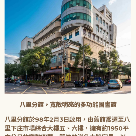
八里分館，寬敞明亮的多功能圖書館
八里分館於98年2月3日啟用，由舊館喬遷至八
里下庄市場綜合大樓五、六樓，擁有約1950平