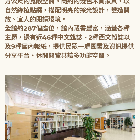
方公尺的寬敞空間。簡約的淺色木質家具，以
自然綠植點綴，搭配明亮的採光設計，營造開
放、宜人的閱讀環境。
全館約287個座位，館內藏書豐富，涵蓋各種
主題，還有近46種中文雜誌、2種西文雜誌以
及9種國內報紙，提供民眾一處圖書及資訊提供