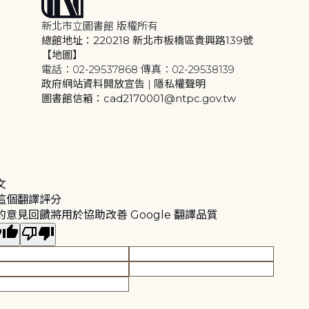
新北市立圖書館 版權所有
總館地址：220218 新北市板橋區貴興路139號
【地圖】
電話：02-29537868 傳真：02-29538139
政府網站資料開放宣告
|
隱私權聲明
圖書館信箱：cad2170001@ntpc.gov.tw
文
這個翻譯評分
的意見回饋將用於協助改善 Google 翻譯品質