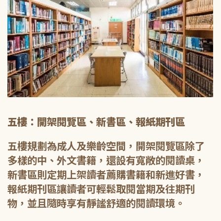
五樓：開架閱覽區、新書區、報紙期刊區
五樓規劃為成人及樂齡空間，開架閱覽區除了
多樣的中、外文書籍，還設有寬敞的閱讀桌，
新書區則定期上架讀者薦購書籍和新進好書，
報紙期刊區讓讀者可輕鬆取閱當期及往期刊
物，並且隨時享有靜謐舒適的閱讀環境。