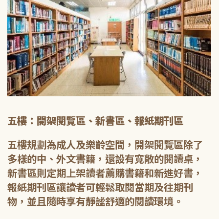
五樓：開架閱覽區、新書區、報紙期刊區
五樓規劃為成人及樂齡空間，開架閱覽區除了
多樣的中、外文書籍，還設有寬敞的閱讀桌，
新書區則定期上架讀者薦購書籍和新進好書，
報紙期刊區讓讀者可輕鬆取閱當期及往期刊
物，並且隨時享有靜謐舒適的閱讀環境。