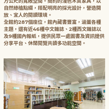
方公尺的寬敞空間。簡約的淺色木質家具，以
自然綠植點綴，搭配明亮的採光設計，營造開
放、宜人的閱讀環境。
全館約287個座位，館內藏書豐富，涵蓋各種
主題，還有近46種中文雜誌、2種西文雜誌以
及9種國內報紙，提供民眾一處圖書及資訊提供