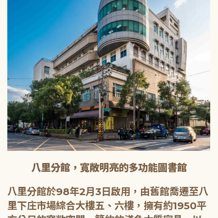
八里分館，寬敞明亮的多功能圖書館
八里分館於98年2月3日啟用，由舊館喬遷至八
里下庄市場綜合大樓五、六樓，擁有約1950平