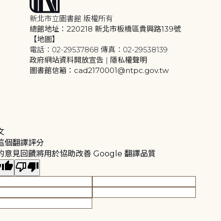
新北市立圖書館 版權所有
總館地址：220218 新北市板橋區貴興路139號
【地圖】
電話：02-29537868 傳真：02-29538139
政府網站資料開放宣告
|
隱私權聲明
圖書館信箱：cad2170001@ntpc.gov.tw
文
這個翻譯評分
的意見回饋將用於協助改善 Google 翻譯品質