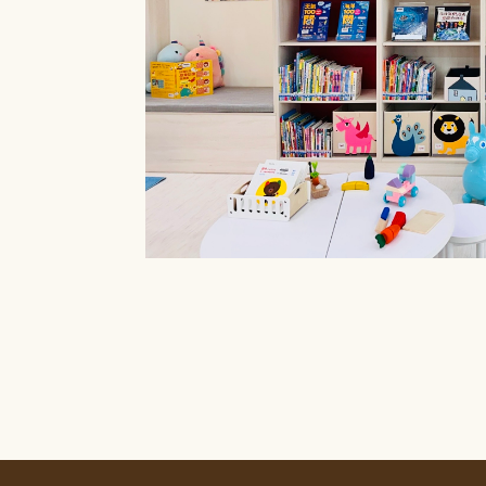
療癒菜園的休
廊」，供民眾申請
書閱覽室也特別