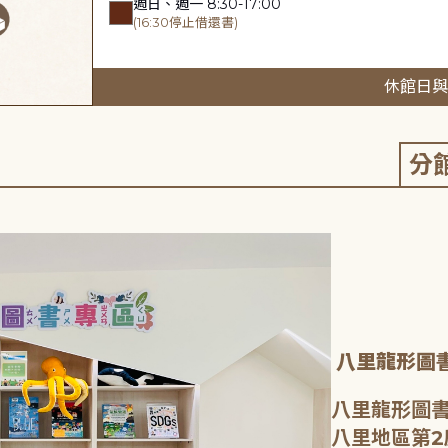
週日、週一 8:30-17:00
(16:30停止借還書)
休館日與
分
八里龍形圖
八里龍形圖書
八里地區第2