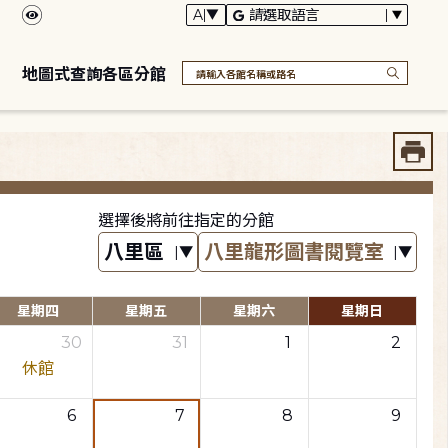
地圖式查詢各區分館
選擇後將前往指定的分館
星期四
星期五
星期六
星期日
30
31
1
2
休館
6
7
8
9