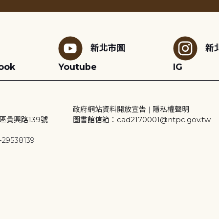
新北市圖
新
ook
Youtube
IG
政府網站資料開放宣告
|
隱私權聲明
區貴興路139號
圖書館信箱：cad2170001@ntpc.gov.tw
29538139