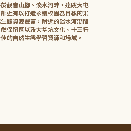
落於觀音山腳、淡水河畔，遠眺大屯
，鄰近有以打造永續校園為目標的米
然生態資源豐富，附近的淡水河潮間
館內規劃有期
自然保留區以及大坌坑文化、十三行
憩閱讀區，讓民
展示藝文作品。