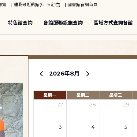
導覽
離我最近的館(GPS定位)
圖書館官網首頁
特色館查詢
各館服務設施查詢
區域方式查詢各館
2026年8月
星期一
星期二
星期三
27
28
29
3
4
5