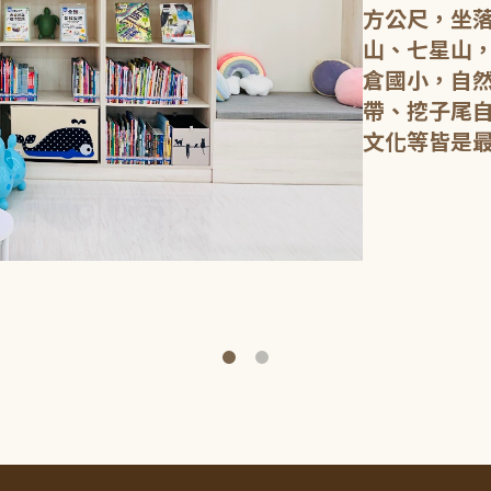
方公尺，坐
山、七星山
倉國小，自
帶、挖子尾