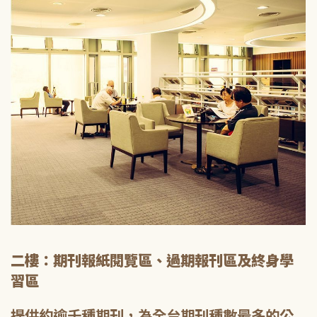
二樓：期刊報紙閱覽區、過期報刊區及終身學
習區
提供約逾千種期刊，為全台期刊種數最多的公