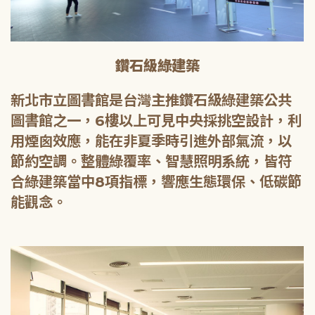
鑽石級綠建築
新北市立圖書館是台灣主推鑽石級綠建築公共
圖書館之一，6樓以上可見中央採挑空設計，利
用煙囪效應，能在非夏季時引進外部氣流，以
節約空調。整體綠覆率、智慧照明系統，皆符
合綠建築當中8項指標，響應生態環保、低碳節
能觀念。