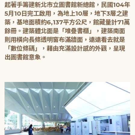
起著手籌建新北市立圖書館新總館，民國104年
5月10日完工啟用，為地上10層，地下3層之建
築，基地面積約6,137平方公尺，館藏量計71萬
餘冊。建築體北面是「堆疊書櫃」，建築南面
則用橫向長條透明窗布滿牆面，遠遠看去就是
「數位條碼」，藉由充滿設計感的外觀，呈現
出圖書館意象。