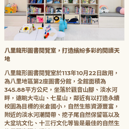
八里龍形圖書閱覽室，打造繽紛多彩的閱讀天
地
八里龍形圖書閱覽室於113年10月22日啟用，
為八里地區第2座圖書分館，全館面積為
345.88平方公尺，坐落於觀音山腳、淡水河
畔，遠眺大屯山、七星山，鄰近有以打造永續
校園為目標的米倉國小，自然生態資源豐富，
附近的淡水河潮間帶、挖子尾自然保留區以及
大坌坑文化、十三行文化等皆是最佳的自然生