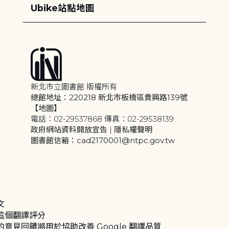
Ubike站點地圖
新北市立圖書館 版權所有
總館地址：220218 新北市板橋區貴興路139號
【地圖】
電話：02-29537868 傳真：02-29538139
政府網站資料開放宣告
|
隱私權聲明
圖書館信箱：cad2170001@ntpc.gov.tw
文
這個翻譯評分
的意見回饋將用於協助改善 Google 翻譯品質