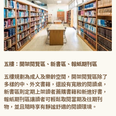
五樓：開架閱覽區、新書區、報紙期刊區
五樓規劃為成人及樂齡空間，開架閱覽區除了
多樣的中、外文書籍，還設有寬敞的閱讀桌，
新書區則定期上架讀者薦購書籍和新進好書，
報紙期刊區讓讀者可輕鬆取閱當期及往期刊
物，並且隨時享有靜謐舒適的閱讀環境。