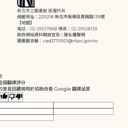
新北市立圖書館 版權所有
總館地址：220218 新北市板橋區貴興路139號
【地圖】
電話：02-29537868 傳真：02-29538139
政府網站資料開放宣告
|
隱私權聲明
圖書館信箱：cad2170001@ntpc.gov.tw
文
這個翻譯評分
的意見回饋將用於協助改善 Google 翻譯品質