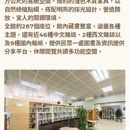
方公尺的寬敞空間。簡約的淺色木質家具，以
自然綠植點綴，搭配明亮的採光設計，營造開
放、宜人的閱讀環境。
全館約287個座位，館內藏書豐富，涵蓋各種
主題，還有近46種中文雜誌、2種西文雜誌以
及9種國內報紙，提供民眾一處圖書及資訊提供