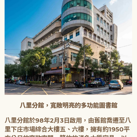
八里分館，寬敞明亮的多功能圖書館
八里分館於98年2月3日啟用，由舊館喬遷至八
里下庄市場綜合大樓五、六樓，擁有約1950平