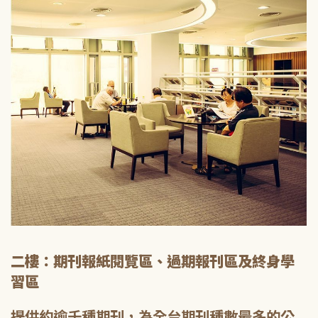
二樓：期刊報紙閱覽區、過期報刊區及終身學
習區
提供約逾千種期刊，為全台期刊種數最多的公