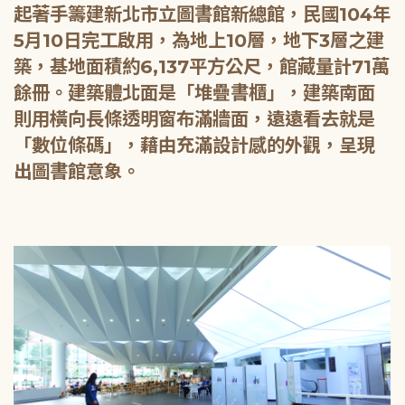
起著手籌建新北市立圖書館新總館，民國104年
5月10日完工啟用，為地上10層，地下3層之建
築，基地面積約6,137平方公尺，館藏量計71萬
餘冊。建築體北面是「堆疊書櫃」，建築南面
則用橫向長條透明窗布滿牆面，遠遠看去就是
「數位條碼」，藉由充滿設計感的外觀，呈現
出圖書館意象。