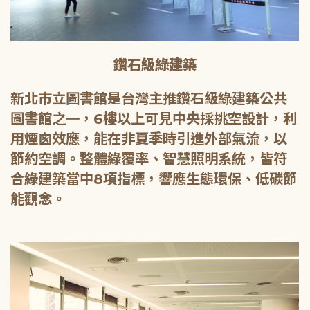
鑽石級綠建築
新北市立圖書館是台灣主推鑽石級綠建築公共
圖書館之一，6樓以上可見中央採挑空設計，利
用煙囪效應，能在非夏季時引進外部氣流，以
節約空調。整體綠覆率、智慧照明系統，皆符
合綠建築當中8項指標，響應生態環保、低碳節
能觀念。