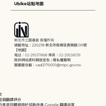
Ubike站點地圖
新北市立圖書館 版權所有
總館地址：220218 新北市板橋區貴興路139號
【地圖】
電話：02-29537868 傳真：02-29538139
政府網站資料開放宣告
|
隱私權聲明
圖書館信箱：cad2170001@ntpc.gov.tw
文
這個翻譯評分
的意見回饋將用於協助改善 Google 翻譯品質