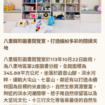
八里龍形圖書閱覽室，打造繽紛多彩的閱讀天
地
八里龍形圖書閱覽室於113年10月22日啟用，
為八里地區第2座圖書分館，全館面積為
345.88平方公尺，坐落於觀音山腳、淡水河
畔，遠眺大屯山、七星山，鄰近有以打造永續
校園為目標的米倉國小，自然生態資源豐富，
附近的淡水河潮間帶、挖子尾自然保留區以及
大坌坑文化、十三行文化等皆是最佳的自然生