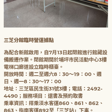
三芝分館臨時營運據點
為配合新館啟用，自7月13日起閉館進行館藏設
備搬遷作業。閉館期間於埔坪市民活動中心3樓
電梯口廊道設立臨時櫃臺。
開放時間：週二至週六8：30～19：00、週
日、週一8：30～17：00
地址：三芝區民生街31號3樓；電話：2492-
4490；服務項目：還書及預約取書
乘車資訊：搭乘淡水客運860、861、862、
863、指南客運892至「三芝站」下車。