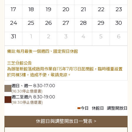
17
18
19
20
21
22
23
24
25
26
27
28
29
30
31
1
2
3
4
5
6
每月最後一個週四、國定假日休館
三芝分館公告
為辦理新館落成啟用作業自115年7月13日起閉館，臨時櫃臺設置
於同棟3樓，造成不便，敬請見諒。
週日、週一 8:30-17:00
(16:30停止借還書)
週二至週六 8:30-19:00
(18:30停止借還書)
今日
休館日
調整開放日
休館日與調整開放日一覽表 >