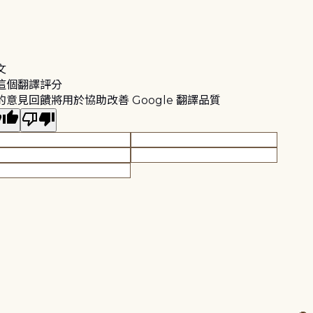
文
這個翻譯評分
的意見回饋將用於協助改善 Google 翻譯品質