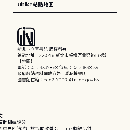
Ubike站點地圖
新北市立圖書館 版權所有
總館地址：220218 新北市板橋區貴興路139號
【地圖】
電話：02-29537868 傳真：02-29538139
政府網站資料開放宣告
|
隱私權聲明
圖書館信箱：cad2170001@ntpc.gov.tw
文
這個翻譯評分
的意見回饋將用於協助改善 Google 翻譯品質