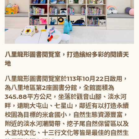
八里龍形圖書閱覽室，打造繽紛多彩的閱讀天
地
八里龍形圖書閱覽室於113年10月22日啟用，
為八里地區第2座圖書分館，全館面積為
345.88平方公尺，坐落於觀音山腳、淡水河
畔，遠眺大屯山、七星山，鄰近有以打造永續
校園為目標的米倉國小，自然生態資源豐富，
附近的淡水河潮間帶、挖子尾自然保留區以及
大坌坑文化、十三行文化等皆是最佳的自然生