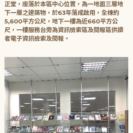
正堂，座落於本區中心位置，為一地面三層地
下一層之建築物，於63年落成啟用，全棟約
5,600平方公尺，地下一樓為近660平方公
尺，一樓服務台旁為資訊檢索區及閱報區供讀
者電子資訊檢索及閱報。