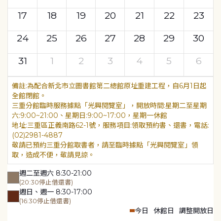
17
18
19
20
21
22
23
24
25
26
27
28
29
30
31
1
2
3
4
5
6
為配合新北市立圖書館第二總館原址重建工程，自6月1日起
全館閉館。
三重分館臨時服務據點「光興閱覽室」，開放時間:星期二至星期
六:9:00~21:00、星期日:9:00~17:00，星期一休館
地址:三重區正義南路62-1號，服務項目:領取預約書、還書，電話:
(02)2981-4887
敬請已預約三重分館取書者，請至臨時據點「光興閱覽室」領
取，造成不便，敬請見諒。
週二至週六 8:30-21:00
(20:30停止借還書)
週日、週一 8:30-17:00
(16:30停止借還書)
今日
休館日
調整開放日