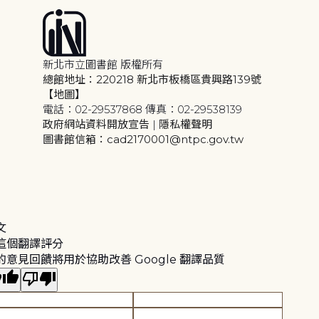
新北市立圖書館 版權所有
總館地址：220218 新北市板橋區貴興路139號
【地圖】
電話：02-29537868 傳真：02-29538139
政府網站資料開放宣告
|
隱私權聲明
圖書館信箱：cad2170001@ntpc.gov.tw
文
這個翻譯評分
的意見回饋將用於協助改善 Google 翻譯品質