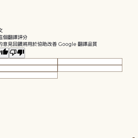
文
這個翻譯評分
的意見回饋將用於協助改善 Google 翻譯品質