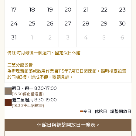
17
18
19
20
21
22
23
24
25
26
27
28
29
30
31
1
2
3
4
5
6
每月最後一個週四、國定假日休館
三芝分館公告
為辦理新館落成啟用作業自115年7月13日起閉館，臨時櫃臺設置
於同棟3樓，造成不便，敬請見諒。
週日、週一 8:30-17:00
(16:30停止借還書)
週二至週六 8:30-19:00
(18:30停止借還書)
今日
休館日
調整開放日
休館日與調整開放日一覽表 >