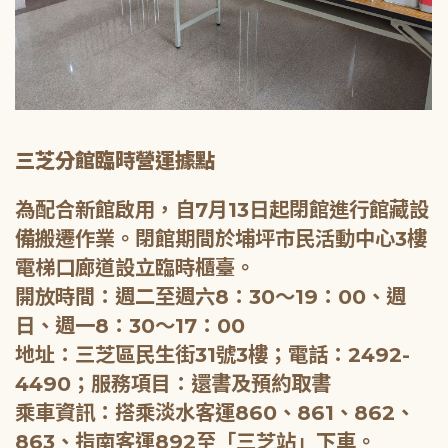
三芝分館臨時營運據點
為配合新館啟用，自7月13日起閉館進行館藏設
備搬遷作業。閉館期間於埔坪市民活動中心3樓
電梯口廊道設立臨時櫃臺。
開放時間：週二至週六8：30～19：00、週
日、週一8：30～17：00
地址：三芝區民生街31號3樓；電話：2492-
4490；服務項目：還書及預約取書
乘車資訊：搭乘淡水客運860、861、862、
863、指南客運892至「三芝站」下車。