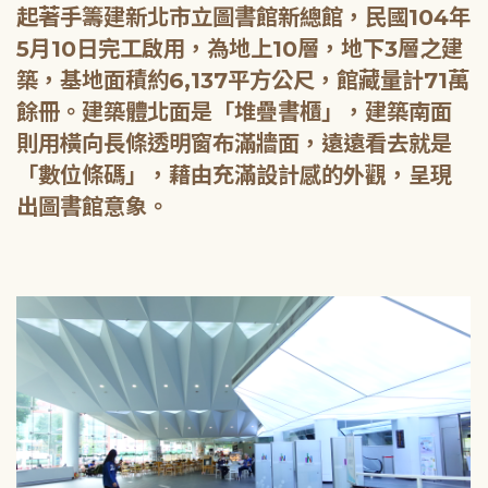
起著手籌建新北市立圖書館新總館，民國104年
5月10日完工啟用，為地上10層，地下3層之建
築，基地面積約6,137平方公尺，館藏量計71萬
餘冊。建築體北面是「堆疊書櫃」，建築南面
則用橫向長條透明窗布滿牆面，遠遠看去就是
「數位條碼」，藉由充滿設計感的外觀，呈現
出圖書館意象。