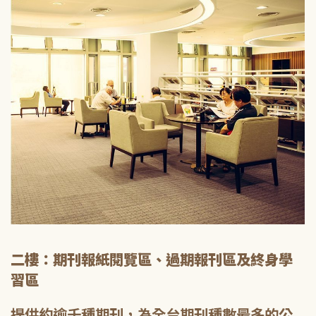
二樓：期刊報紙閱覽區、過期報刊區及終身學
習區
提供約逾千種期刊，為全台期刊種數最多的公