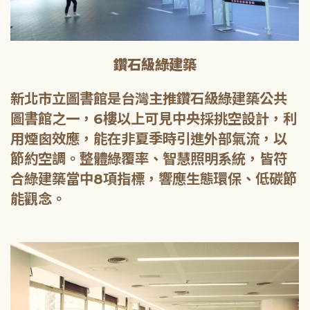
鑽石級綠建築
新北市立圖書館是台灣主推鑽石級綠建築公共
圖書館之一，6樓以上可見中央採挑空設計，利
用煙囪效應，能在非夏季時引進外部氣流，以
節約空調。整體綠覆率、智慧照明系統，皆符
合綠建築當中8項指標，響應生態環保、低碳節
能觀念。