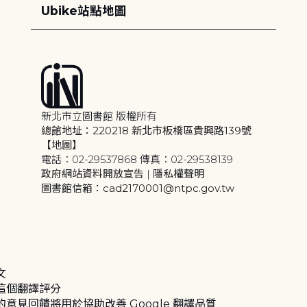
Ubike站點地圖
新北市立圖書館 版權所有
總館地址：220218 新北市板橋區貴興路139號
【地圖】
電話：02-29537868 傳真：02-29538139
政府網站資料開放宣告
|
隱私權聲明
圖書館信箱：cad2170001@ntpc.gov.tw
文
這個翻譯評分
的意見回饋將用於協助改善 Google 翻譯品質