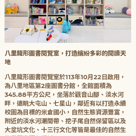
八里龍形圖書閱覽室，打造繽紛多彩的閱讀天
地
八里龍形圖書閱覽室於113年10月22日啟用，
為八里地區第2座圖書分館，全館面積為
345.88平方公尺，坐落於觀音山腳、淡水河
畔，遠眺大屯山、七星山，鄰近有以打造永續
校園為目標的米倉國小，自然生態資源豐富，
附近的淡水河潮間帶、挖子尾自然保留區以及
大坌坑文化、十三行文化等皆是最佳的自然生