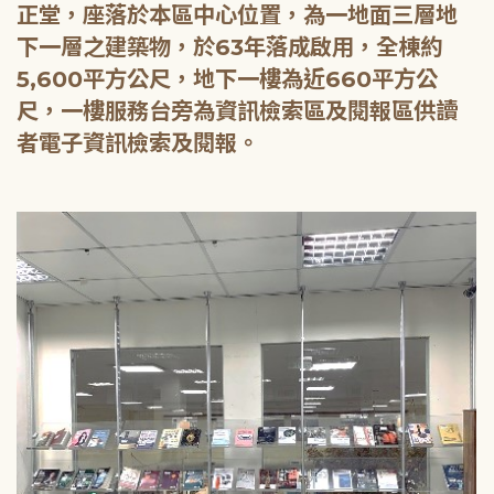
正堂，座落於本區中心位置，為一地面三層地
下一層之建築物，於63年落成啟用，全棟約
5,600平方公尺，地下一樓為近660平方公
尺，一樓服務台旁為資訊檢索區及閱報區供讀
者電子資訊檢索及閱報。