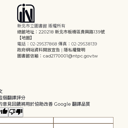
新北市立圖書館 版權所有
總館地址：220218 新北市板橋區貴興路139號
【地圖】
電話：02-29537868 傳真：02-29538139
政府網站資料開放宣告
|
隱私權聲明
圖書館信箱：cad2170001@ntpc.gov.tw
文
這個翻譯評分
的意見回饋將用於協助改善 Google 翻譯品質