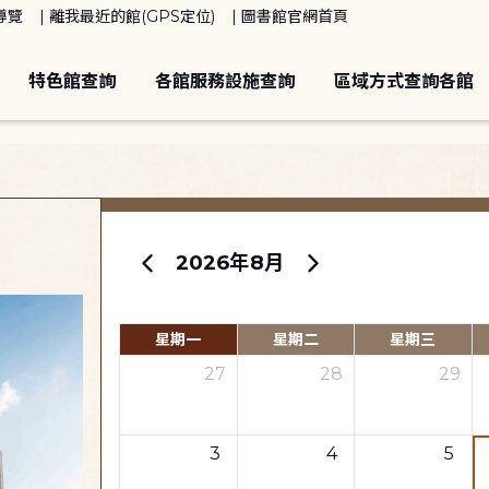
導覽
離我最近的館(GPS定位)
圖書館官網首頁
特色館查詢
各館服務設施查詢
區域方式查詢各館
2026年8月
星期一
星期二
星期三
27
28
29
3
4
5