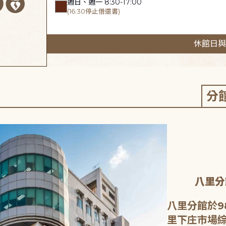
週日、週一 8:30-17:00
(16:30停止借還書)
休館日與
分
八里分
八里分館於9
里下庄市場綜