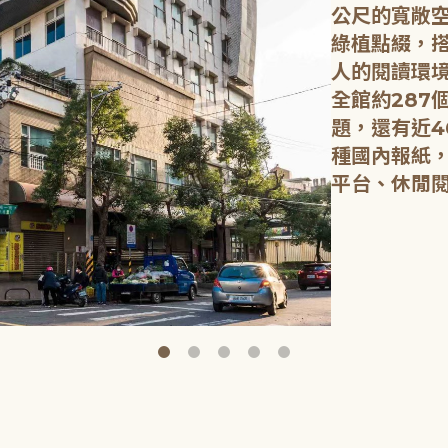
公尺的寬敞
綠植點綴，
人的閱讀環
全館約287
題，還有近4
種國內報紙