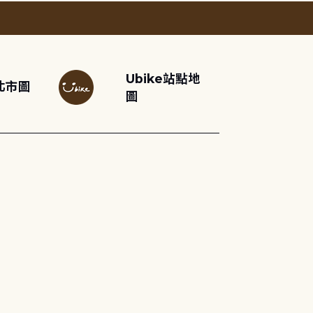
Ubike站點地
北市圖
圖