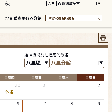
地圖式查詢各區分館
選擇後將前往指定的分館
星期四
星期五
星期六
星期日
30
31
1
2
休館
6
7
8
9