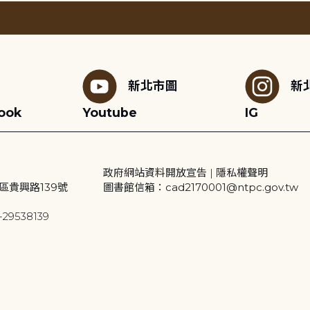
新北市圖
新
ook
Youtube
IG
政府網站資料開放宣告
|
隱私權聲明
區貴興路139號
圖書館信箱：cad2170001@ntpc.gov.tw
29538139