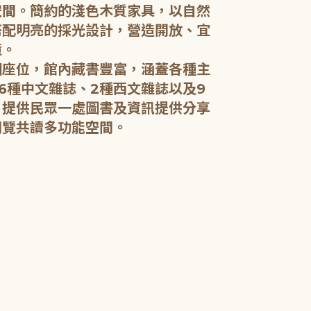
空間。簡約的淺色木質家具，以自然
搭配明亮的採光設計，營造開放、宜
五樓：開架閱
境。
個座位，館內藏書豐富，涵蓋各種主
五樓規劃為成
6種中文雜誌、2種西文雜誌以及9
籍和新進好書
，提供民眾一處圖書及資訊提供分享