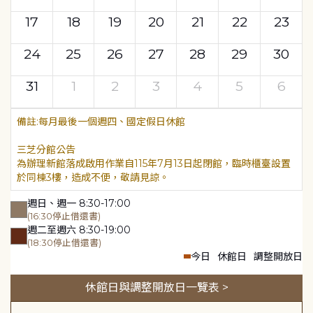
17
18
19
20
21
22
23
24
25
26
27
28
29
30
31
1
2
3
4
5
6
每月最後一個週四、國定假日休館
三芝分館公告
為辦理新館落成啟用作業自115年7月13日起閉館，臨時櫃臺設置
於同棟3樓，造成不便，敬請見諒。
週日、週一 8:30-17:00
(16:30停止借還書)
週二至週六 8:30-19:00
(18:30停止借還書)
今日
休館日
調整開放日
休館日與調整開放日一覽表 >