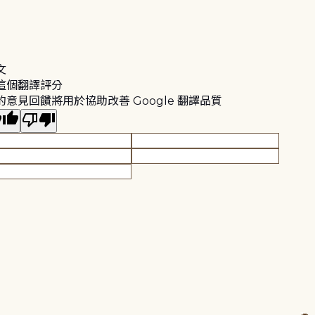
文
這個翻譯評分
的意見回饋將用於協助改善 Google 翻譯品質