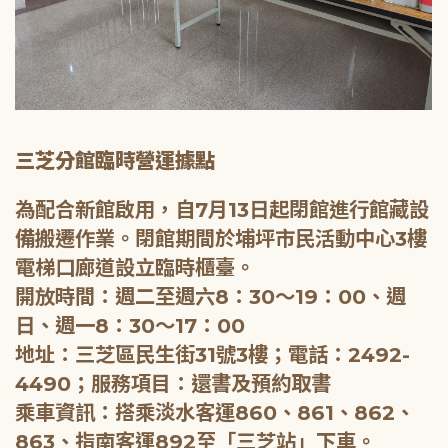
三芝分館臨時營運據點
為配合新館啟用，自7月13日起閉館進行館藏設
備搬遷作業。閉館期間於埔坪市民活動中心3樓
電梯口廊道設立臨時櫃臺。
開放時間：週二至週六8：30～19：00、週
日、週一8：30～17：00
地址：三芝區民生街31號3樓；電話：2492-
4490；服務項目：還書及預約取書
乘車資訊：搭乘淡水客運860、861、862、
863、指南客運892至「三芝站」下車。