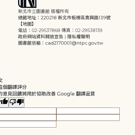
新北市立圖書館 版權所有
總館地址：220218 新北市板橋區貴興路139號
【地圖】
電話：02-29537868 傳真：02-29538139
政府網站資料開放宣告
|
隱私權聲明
圖書館信箱：cad2170001@ntpc.gov.tw
文
這個翻譯評分
的意見回饋將用於協助改善 Google 翻譯品質