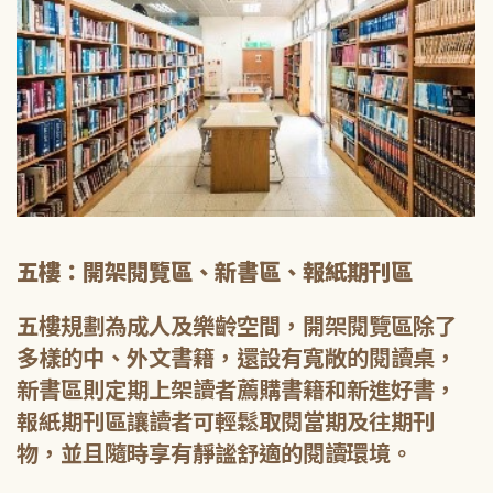
五樓：開架閱覽區、新書區、報紙期刊區
五樓規劃為成人及樂齡空間，開架閱覽區除了
多樣的中、外文書籍，還設有寬敞的閱讀桌，
新書區則定期上架讀者薦購書籍和新進好書，
報紙期刊區讓讀者可輕鬆取閱當期及往期刊
物，並且隨時享有靜謐舒適的閱讀環境。