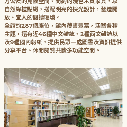
方公尺的寬敞空間。簡約的淺色木質家具，以
自然綠植點綴，搭配明亮的採光設計，營造開
放、宜人的閱讀環境。
全館約287個座位，館內藏書豐富，涵蓋各種
主題，還有近46種中文雜誌、2種西文雜誌以
及9種國內報紙，提供民眾一處圖書及資訊提供