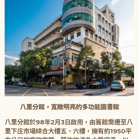
八里分館，寬敞明亮的多功能圖書館
八里分館於98年2月3日啟用，由舊館喬遷至八
里下庄市場綜合大樓五、六樓，擁有約1950平