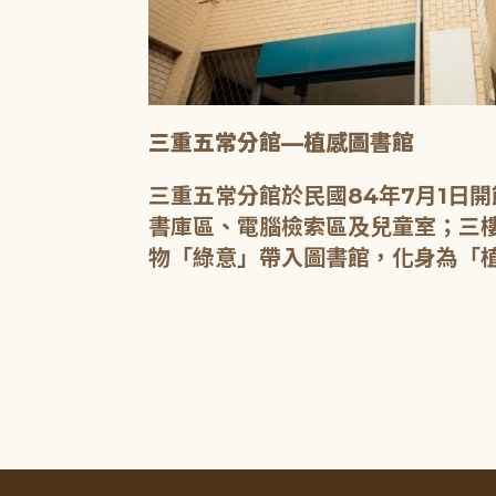
三重五常分館—植感圖書館
20人的研習教
三重五常分館於民國84年7月1日
書庫區、電腦檢索區及兒童室；三樓
物「綠意」帶入圖書館，化身為「