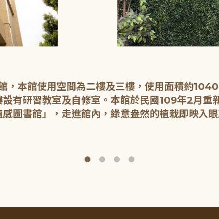
開館，本館使用空間為二樓及三樓，使用面積約104
設有研習教室及自修室。本館於民國109年2月重
植感圖書館」，走進館內，綠意盎然的植栽即映入眼