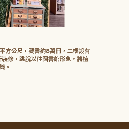
【二樓】 書庫
書庫區以綠色
設有植物陪讀
書籍於館內閱
0平方公尺，藏書約8萬冊，二樓設有
電腦檢索區設
新裝修，跳脫以往圖書館形象，將植
簾。