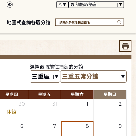
地圖式查詢各區分館
選擇後將前往指定的分館
星期四
星期五
星期六
星期日
30
31
1
2
休館
6
7
8
9