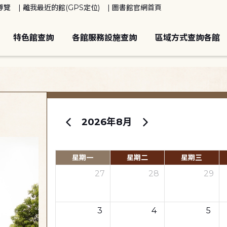
導覽
離我最近的館(GPS定位)
圖書館官網首頁
特色館查詢
各館服務設施查詢
區域方式查詢各館
2026年8月
星期一
星期二
星期三
27
28
29
3
4
5