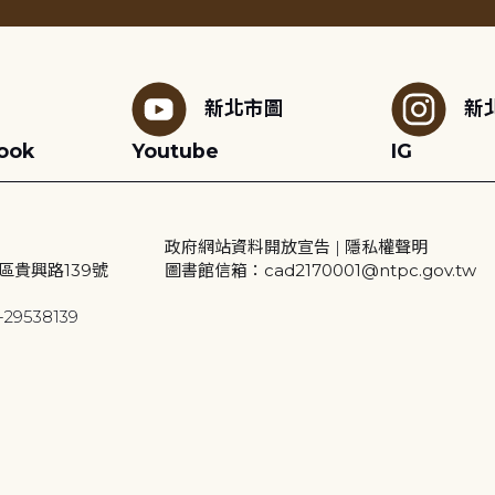
新北市圖
新
ook
Youtube
IG
政府網站資料開放宣告
|
隱私權聲明
區貴興路139號
圖書館信箱：cad2170001@ntpc.gov.tw
29538139