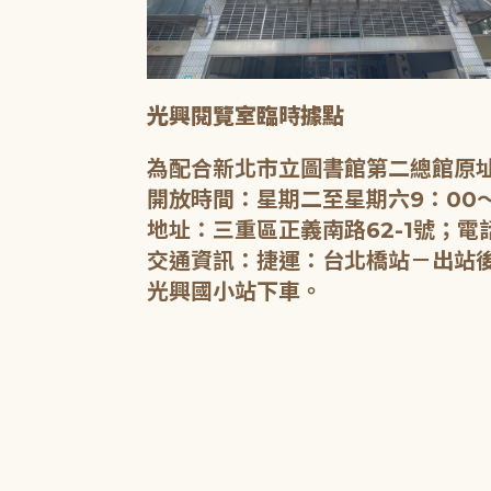
光興閱覽室臨時據點
為配合新北市立圖書館第二總館原址
開放時間：星期二至星期六9：00～
地址：三重區正義南路62-1號；電話
交通資訊：捷運：台北橋站－出站後沿
光興國小站下車。