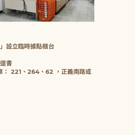
一樓服務台、
室」設立臨時據點櫃台
新北市立圖書
啟用，全棟約5
、還書
閱報。
 221、264、62 ，正義南路或