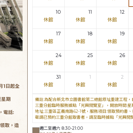
10
11
12
休館
休館
休館
17
18
19
休館
休館
休館
24
25
26
休館
休館
休館
31
1
2
休館
休館
休館
月1日起全
至星期
為配合新北市立圖書館第二總館原址重建工程，自
三重分館臨時服務據點「光興閱覽室」，開放時間:星期二至星
地址:三重區正義南路62-1號，服務項目:領取預約書、還書，
，電話:
敬請已預約三重分館取書者，請至臨時據點「光興閱
領取，造
週二至週六 8:30-21:00