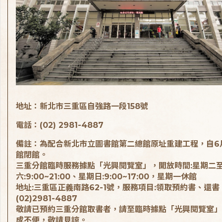
地址：新北市三重區自強路一段158號
電話：(02) 2981-4887
備註：為配合新北市立圖書館第二總館原址重建工程，自6
館閉館。
三重分館臨時服務據點「光興閱覽室」，開放時間:星期二
六:9:00~21:00、星期日:9:00~17:00，星期一休館
地址:三重區正義南路62-1號，服務項目:領取預約書、還書
(02)2981-4887
敬請已預約三重分館取書者，請至臨時據點「光興閱覽室」
成不便，敬請見諒。