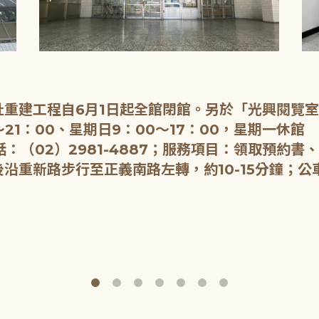
重建工程自6月1日起全館閉館。另於「光興閱覽
21：00、星期日9：00～17：00，星期一休館
：（02）2981-4887；服務項目：領取預約書
重新路步行至正義南路左轉，約10-15分鐘；公車：