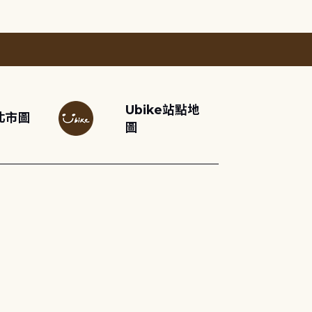
Ubike站點地
北市圖
圖