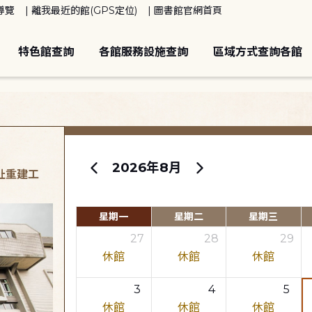
導覽
離我最近的館(GPS定位)
圖書館官網首頁
特色館查詢
各館服務設施查詢
區域方式查詢各館
2026年8月
原址重建工
星期一
星期二
星期三
27
28
29
休館
休館
休館
3
4
5
休館
休館
休館