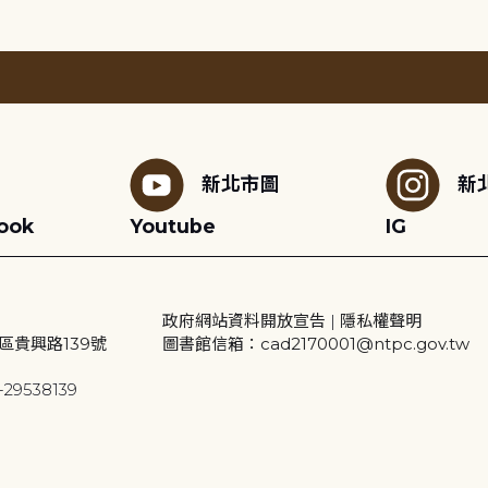
新北市圖
新
ook
Youtube
IG
政府網站資料開放宣告
|
隱私權聲明
區貴興路139號
圖書館信箱：cad2170001@ntpc.gov.tw
29538139