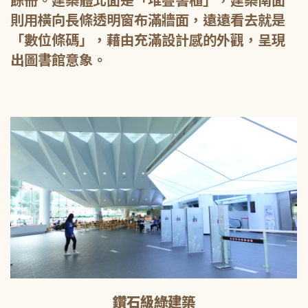
餘冊。建築體北面是「堆疊書櫃」，建築南面
則用橫向長條透明窗布滿牆面，遠遠看去就是
「數位條碼」，藉由充滿設計感的外觀，呈現
出圖書館意象。
鑽石級綠建築