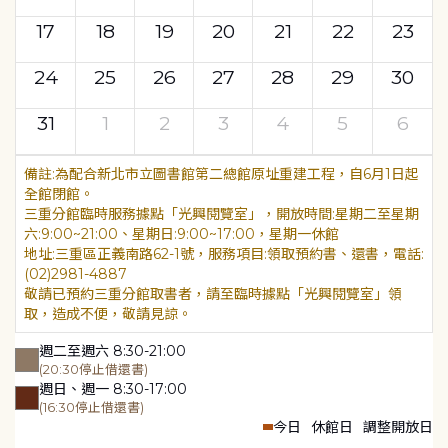
17
18
19
20
21
22
23
24
25
26
27
28
29
30
31
1
2
3
4
5
6
為配合新北市立圖書館第二總館原址重建工程，自6月1日起
全館閉館。
三重分館臨時服務據點「光興閱覽室」，開放時間:星期二至星期
六:9:00~21:00、星期日:9:00~17:00，星期一休館
地址:三重區正義南路62-1號，服務項目:領取預約書、還書，電話:
(02)2981-4887
敬請已預約三重分館取書者，請至臨時據點「光興閱覽室」領
取，造成不便，敬請見諒。
週二至週六 8:30-21:00
(20:30停止借還書)
週日、週一 8:30-17:00
(16:30停止借還書)
今日
休館日
調整開放日