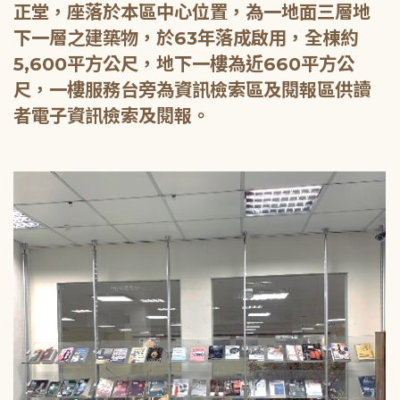
正堂，座落於本區中心位置，為一地面三層地
下一層之建築物，於63年落成啟用，全棟約
5,600平方公尺，地下一樓為近660平方公
尺，一樓服務台旁為資訊檢索區及閱報區供讀
者電子資訊檢索及閱報。