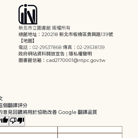
新北市立圖書館 版權所有
總館地址：220218 新北市板橋區貴興路139號
【地圖】
電話：02-29537868 傳真：02-29538139
政府網站資料開放宣告
|
隱私權聲明
圖書館信箱：cad2170001@ntpc.gov.tw
文
這個翻譯評分
的意見回饋將用於協助改善 Google 翻譯品質