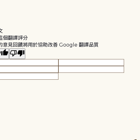
文
這個翻譯評分
的意見回饋將用於協助改善 Google 翻譯品質