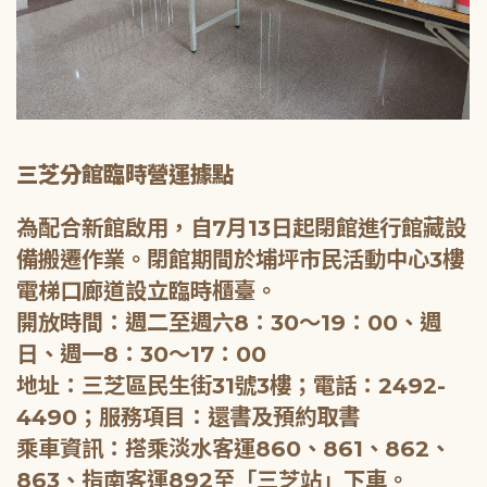
三芝分館臨時營運據點
為配合新館啟用，自7月13日起閉館進行館藏設
備搬遷作業。閉館期間於埔坪市民活動中心3樓
電梯口廊道設立臨時櫃臺。
開放時間：週二至週六8：30～19：00、週
日、週一8：30～17：00
地址：三芝區民生街31號3樓；電話：2492-
4490；服務項目：還書及預約取書
乘車資訊：搭乘淡水客運860、861、862、
863、指南客運892至「三芝站」下車。