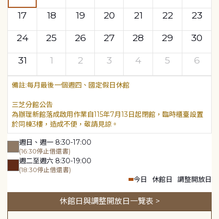
17
18
19
20
21
22
23
24
25
26
27
28
29
30
31
1
2
3
4
5
6
每月最後一個週四、國定假日休館
三芝分館公告
為辦理新館落成啟用作業自115年7月13日起閉館，臨時櫃臺設置
於同棟3樓，造成不便，敬請見諒。
週日、週一 8:30-17:00
(16:30停止借還書)
週二至週六 8:30-19:00
(18:30停止借還書)
今日
休館日
調整開放日
休館日與調整開放日一覽表 >