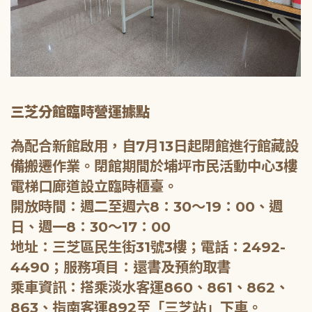
三芝分館臨時營運據點
為配合新館啟用，自7月13日起閉館進行館藏設
備搬遷作業。閉館期間於埔坪市民活動中心3樓
電梯口廊道設立臨時櫃臺。
開放時間：週二至週六8：30～19：00、週
日、週一8：30～17：00
地址：三芝區民生街31號3樓；電話：2492-
4490；服務項目：還書及預約取書
乘車資訊：搭乘淡水客運860、861、862、
863、指南客運892至「三芝站」下車。