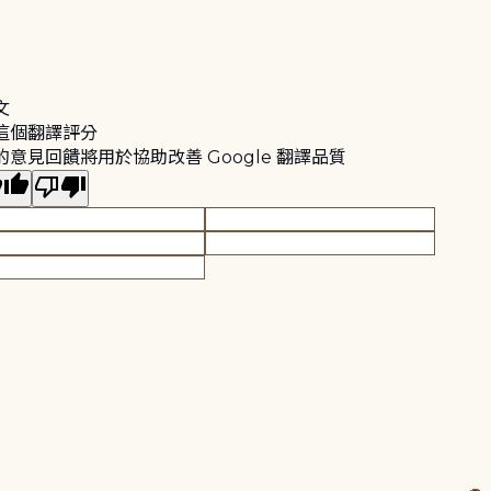
文
這個翻譯評分
的意見回饋將用於協助改善 Google 翻譯品質