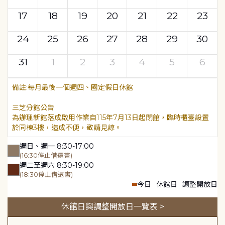
17
18
19
20
21
22
23
24
25
26
27
28
29
30
31
1
2
3
4
5
6
每月最後一個週四、國定假日休館
三芝分館公告
為辦理新館落成啟用作業自115年7月13日起閉館，臨時櫃臺設置
於同棟3樓，造成不便，敬請見諒。
週日、週一 8:30-17:00
(16:30停止借還書)
週二至週六 8:30-19:00
(18:30停止借還書)
今日
休館日
調整開放日
休館日與調整開放日一覽表 >