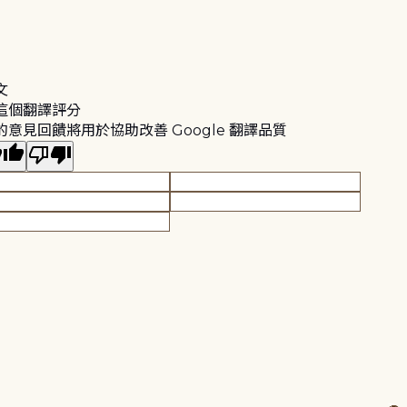
文
這個翻譯評分
的意見回饋將用於協助改善 Google 翻譯品質