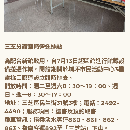
三芝分館臨時營運據點
為配合新館啟用，自7月13日起閉館進行館藏設
備搬遷作業。閉館期間於埔坪市民活動中心3樓
電梯口廊道設立臨時櫃臺。
開放時間：週二至週六8：30～19：00、週
日、週一8：30～17：00
地址：三芝區民生街31號3樓；電話：2492-
4490；服務項目：還書及預約取書
乘車資訊：搭乘淡水客運860、861、862、
863、指南客運892至「三芝站」下車。