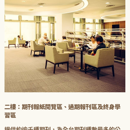
二樓：期刊報紙閱覽區、過期報刊區及終身學
習區
提供約逾千種期刊，為全台期刊種數最多的公