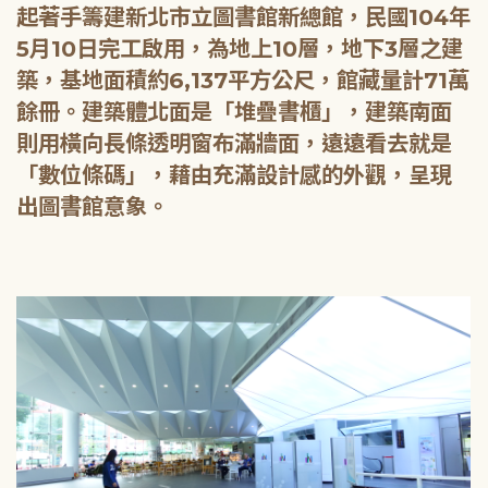
起著手籌建新北市立圖書館新總館，民國104年
5月10日完工啟用，為地上10層，地下3層之建
築，基地面積約6,137平方公尺，館藏量計71萬
餘冊。建築體北面是「堆疊書櫃」，建築南面
則用橫向長條透明窗布滿牆面，遠遠看去就是
「數位條碼」，藉由充滿設計感的外觀，呈現
出圖書館意象。