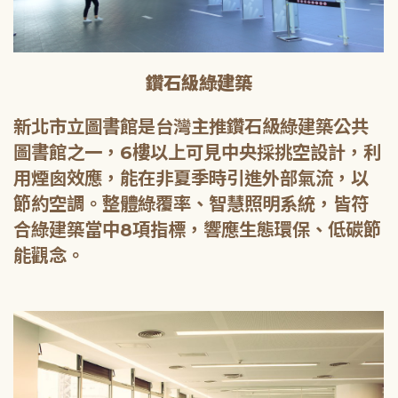
鑽石級綠建築
新北市立圖書館是台灣主推鑽石級綠建築公共
圖書館之一，6樓以上可見中央採挑空設計，利
用煙囪效應，能在非夏季時引進外部氣流，以
節約空調。整體綠覆率、智慧照明系統，皆符
合綠建築當中8項指標，響應生態環保、低碳節
能觀念。