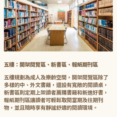
五樓：開架閱覽區、新書區、報紙期刊區
五樓規劃為成人及樂齡空間，開架閱覽區除了
多樣的中、外文書籍，還設有寬敞的閱讀桌，
新書區則定期上架讀者薦購書籍和新進好書，
報紙期刊區讓讀者可輕鬆取閱當期及往期刊
物，並且隨時享有靜謐舒適的閱讀環境。