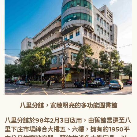
八里分館，寬敞明亮的多功能圖書館
八里分館於98年2月3日啟用，由舊館喬遷至八
里下庄市場綜合大樓五、六樓，擁有約1950平