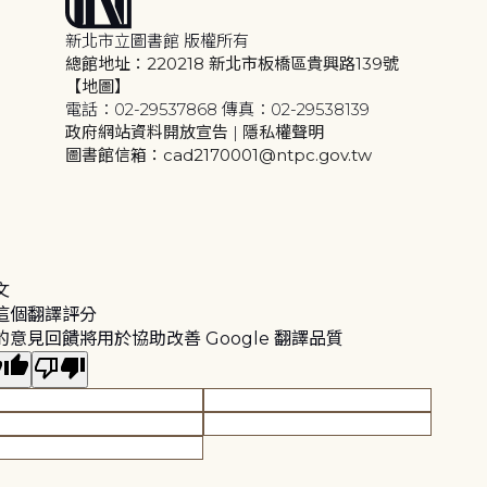
新北市立圖書館 版權所有
總館地址：220218 新北市板橋區貴興路139號
【地圖】
電話：02-29537868 傳真：02-29538139
政府網站資料開放宣告
|
隱私權聲明
圖書館信箱：cad2170001@ntpc.gov.tw
文
這個翻譯評分
的意見回饋將用於協助改善 Google 翻譯品質