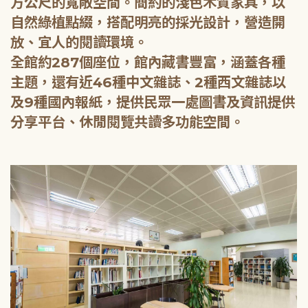
方公尺的寬敞空間。簡約的淺色木質家具，以
自然綠植點綴，搭配明亮的採光設計，營造開
放、宜人的閱讀環境。
全館約287個座位，館內藏書豐富，涵蓋各種
主題，還有近46種中文雜誌、2種西文雜誌以
及9種國內報紙，提供民眾一處圖書及資訊提供