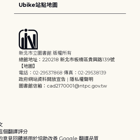
Ubike站點地圖
新北市立圖書館 版權所有
總館地址：220218 新北市板橋區貴興路139號
【地圖】
電話：02-29537868 傳真：02-29538139
政府網站資料開放宣告
|
隱私權聲明
圖書館信箱：cad2170001@ntpc.gov.tw
文
這個翻譯評分
的意見回饋將用於協助改善 Google 翻譯品質