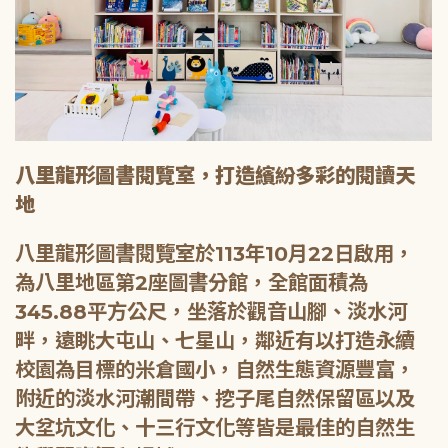
八里龍形圖書閱覽室，打造繽紛多彩的閱讀天
地
八里龍形圖書閱覽室於113年10月22日啟用，
為八里地區第2座圖書分館，全館面積為
345.88平方公尺，坐落於觀音山腳、淡水河
畔，遠眺大屯山、七星山，鄰近有以打造永續
校園為目標的米倉國小，自然生態資源豐富，
附近的淡水河潮間帶、挖子尾自然保留區以及
大坌坑文化、十三行文化等皆是最佳的自然生