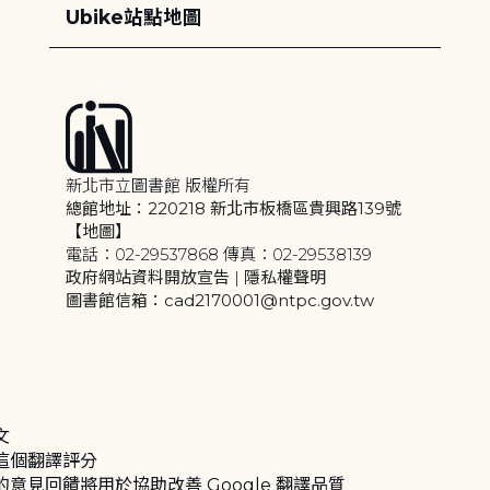
Ubike站點地圖
新北市立圖書館 版權所有
總館地址：220218 新北市板橋區貴興路139號
【地圖】
電話：02-29537868 傳真：02-29538139
政府網站資料開放宣告
|
隱私權聲明
圖書館信箱：cad2170001@ntpc.gov.tw
文
這個翻譯評分
的意見回饋將用於協助改善 Google 翻譯品質