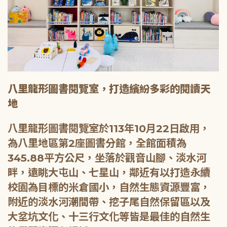
八里龍形圖書閱覽室，打造繽紛多彩的閱讀天
地
八里龍形圖書閱覽室於113年10月22日啟用，
為八里地區第2座圖書分館，全館面積為
345.88平方公尺，坐落於觀音山腳、淡水河
畔，遠眺大屯山、七星山，鄰近有以打造永續
校園為目標的米倉國小，自然生態資源豐富，
附近的淡水河潮間帶、挖子尾自然保留區以及
大坌坑文化、十三行文化等皆是最佳的自然生