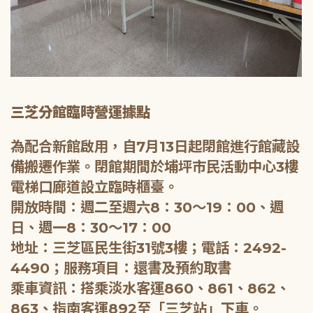
三芝分館臨時營運據點
為配合新館啟用，自7月13日起閉館進行館藏設
備搬遷作業。閉館期間於埔坪市民活動中心3樓
電梯口廊道設立臨時櫃臺。
開放時間：週二至週六8：30～19：00、週
日、週一8：30～17：00
地址：三芝區民生街31號3樓；電話：2492-
4490；服務項目：還書及預約取書
乘車資訊：搭乘淡水客運860、861、862、
863、指南客運892至「三芝站」下車。