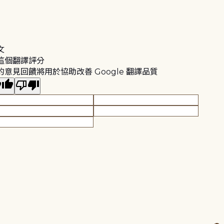
文
這個翻譯評分
的意見回饋將用於協助改善 Google 翻譯品質