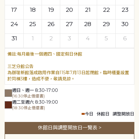
17
18
19
20
21
22
23
24
25
26
27
28
29
30
31
1
2
3
4
5
6
每月最後一個週四、國定假日休館
三芝分館公告
為辦理新館落成啟用作業自115年7月13日起閉館，臨時櫃臺設置
於同棟3樓，造成不便，敬請見諒。
週日、週一 8:30-17:00
(16:30停止借還書)
週二至週六 8:30-19:00
(18:30停止借還書)
今日
休館日
調整開放日
休館日與調整開放日一覽表 >