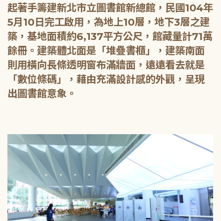
起著手籌建新北市立圖書館新總館，民國104年
5月10日完工啟用，為地上10層，地下3層之建
築，基地面積約6,137平方公尺，館藏量計71萬
餘冊。建築體北面是「堆疊書櫃」，建築南面
則用橫向長條透明窗布滿牆面，遠遠看去就是
「數位條碼」，藉由充滿設計感的外觀，呈現
出圖書館意象。