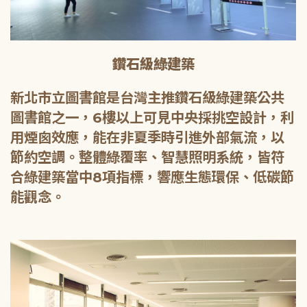
鑽石級綠建築
新北市立圖書館是台灣主推鑽石級綠建築公共
圖書館之一，6樓以上可見中央採挑空設計，利
用煙囪效應，能在非夏季時引進外部氣流，以
節約空調。整體綠覆率、智慧照明系統，皆符
合綠建築當中8項指標，響應生態環保、低碳節
能觀念。