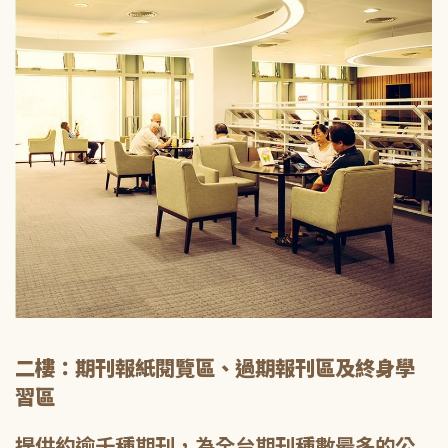
二樓：期刊報紙閱覽區、過期報刊區及終身學
習區
提供約逾千種期刊，為全台期刊種數最多的公