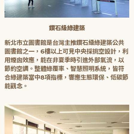
鑽石級綠建築
新北市立圖書館是台灣主推鑽石級綠建築公共
圖書館之一，6樓以上可見中央採挑空設計，利
用煙囪效應，能在非夏季時引進外部氣流，以
節約空調。整體綠覆率、智慧照明系統，皆符
合綠建築當中8項指標，響應生態環保、低碳節
能觀念。