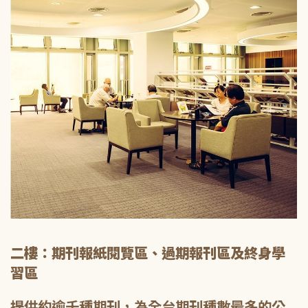
二樓：期刊報紙閱覽區、過期報刊區及終身學
習區
提供約逾千種期刊，為全台期刊種數最多的公