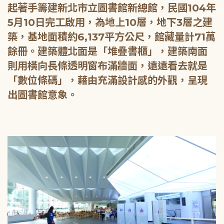
起著手籌建新北市立圖書館新總館，民國104年
5月10日完工啟用，為地上10層，地下3層之建
築，基地面積約6,137平方公尺，館藏量計71萬
餘冊。建築體北面是「堆疊書櫃」，建築南面
則用橫向長條透明窗布滿牆面，遠遠看去就是
「數位條碼」，藉由充滿設計感的外觀，呈現
出圖書館意象。