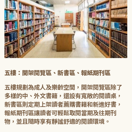
五樓：開架閱覽區、新書區、報紙期刊區
五樓規劃為成人及樂齡空間，開架閱覽區除了
多樣的中、外文書籍，還設有寬敞的閱讀桌，
新書區則定期上架讀者薦購書籍和新進好書，
報紙期刊區讓讀者可輕鬆取閱當期及往期刊
物，並且隨時享有靜謐舒適的閱讀環境。