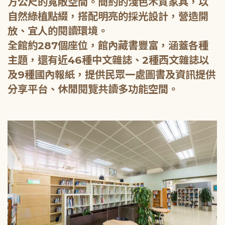
方公尺的寬敞空間。簡約的淺色木質家具，以
自然綠植點綴，搭配明亮的採光設計，營造開
放、宜人的閱讀環境。
全館約287個座位，館內藏書豐富，涵蓋各種
主題，還有近46種中文雜誌、2種西文雜誌以
及9種國內報紙，提供民眾一處圖書及資訊提供