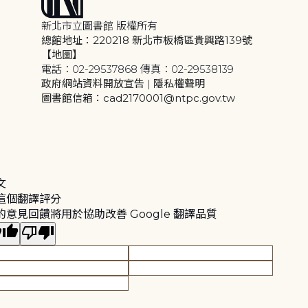
新北市立圖書館 版權所有
總館地址：220218 新北市板橋區貴興路139號
【地圖】
電話：02-29537868 傳真：02-29538139
政府網站資料開放宣告
|
隱私權聲明
圖書館信箱：cad2170001@ntpc.gov.tw
文
這個翻譯評分
的意見回饋將用於協助改善 Google 翻譯品質