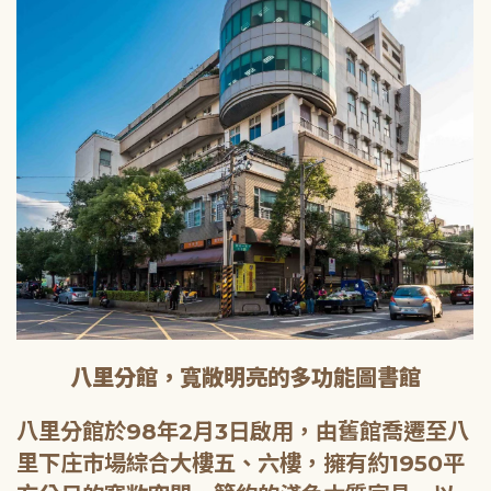
八里分館，寬敞明亮的多功能圖書館
八里分館於98年2月3日啟用，由舊館喬遷至八
里下庄市場綜合大樓五、六樓，擁有約1950平