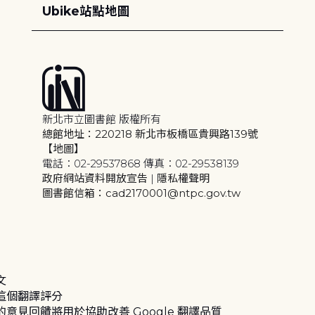
Ubike站點地圖
新北市立圖書館 版權所有
總館地址：220218 新北市板橋區貴興路139號
【地圖】
電話：02-29537868 傳真：02-29538139
政府網站資料開放宣告
|
隱私權聲明
圖書館信箱：cad2170001@ntpc.gov.tw
文
這個翻譯評分
的意見回饋將用於協助改善 Google 翻譯品質