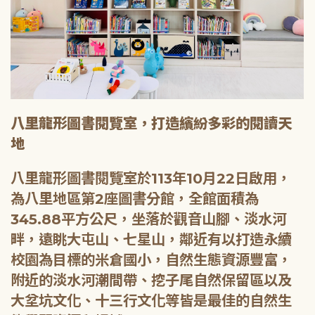
八里龍形圖書閱覽室，打造繽紛多彩的閱讀天
地
八里龍形圖書閱覽室於113年10月22日啟用，
為八里地區第2座圖書分館，全館面積為
345.88平方公尺，坐落於觀音山腳、淡水河
畔，遠眺大屯山、七星山，鄰近有以打造永續
校園為目標的米倉國小，自然生態資源豐富，
附近的淡水河潮間帶、挖子尾自然保留區以及
大坌坑文化、十三行文化等皆是最佳的自然生