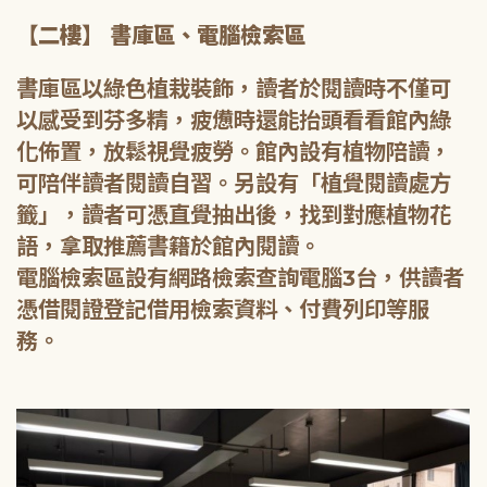
【二樓】 書庫區、電腦檢索區
書庫區以綠色植栽裝飾，讀者於閱讀時不僅可
以感受到芬多精，疲憊時還能抬頭看看館內綠
化佈置，放鬆視覺疲勞。館內設有植物陪讀，
可陪伴讀者閱讀自習。另設有「植覺閱讀處方
籤」，讀者可憑直覺抽出後，找到對應植物花
語，拿取推薦書籍於館內閱讀。
電腦檢索區設有網路檢索查詢電腦3台，供讀者
憑借閱證登記借用檢索資料、付費列印等服
務。