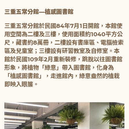
三重五常分館—植感圖書館
三重五常分館於民國84年7月1日開館，本館使
用空間為二樓及三樓，使用面積約1040平方公
尺，藏書約8萬冊，二樓設有書庫區、電腦檢索
區及兒童室；三樓設有研習教室及自修室。本
館於民國109年2月重新裝修，跳脫以往圖書館
形象，將植物「綠意」帶入圖書館，化身為
「植感圖書館」，走進館內，綠意盎然的植栽
即映入眼簾。