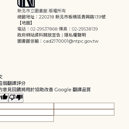
新北市立圖書館 版權所有
總館地址：220218 新北市板橋區貴興路139號
【地圖】
電話：02-29537868 傳真：02-29538139
政府網站資料開放宣告
|
隱私權聲明
圖書館信箱：cad2170001@ntpc.gov.tw
文
這個翻譯評分
的意見回饋將用於協助改善 Google 翻譯品質