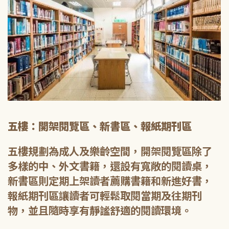
五樓：開架閱覽區、新書區、報紙期刊區
五樓規劃為成人及樂齡空間，開架閱覽區除了
多樣的中、外文書籍，還設有寬敞的閱讀桌，
新書區則定期上架讀者薦購書籍和新進好書，
報紙期刊區讓讀者可輕鬆取閱當期及往期刊
物，並且隨時享有靜謐舒適的閱讀環境。