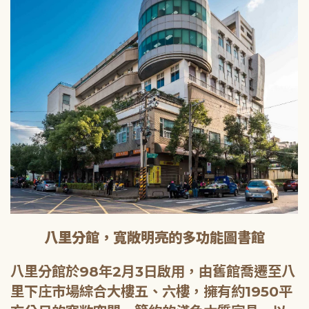
八里分館，寬敞明亮的多功能圖書館
八里分館於98年2月3日啟用，由舊館喬遷至八
里下庄市場綜合大樓五、六樓，擁有約1950平