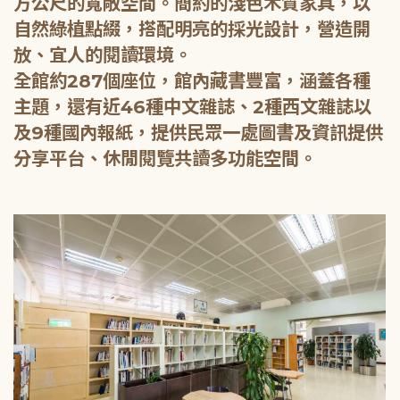
方公尺的寬敞空間。簡約的淺色木質家具，以
自然綠植點綴，搭配明亮的採光設計，營造開
放、宜人的閱讀環境。
全館約287個座位，館內藏書豐富，涵蓋各種
主題，還有近46種中文雜誌、2種西文雜誌以
及9種國內報紙，提供民眾一處圖書及資訊提供