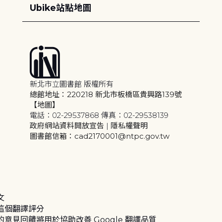
Ubike站點地圖
新北市立圖書館 版權所有
總館地址：220218 新北市板橋區貴興路139號
【地圖】
電話：02-29537868 傳真：02-29538139
政府網站資料開放宣告
|
隱私權聲明
圖書館信箱：cad2170001@ntpc.gov.tw
文
這個翻譯評分
的意見回饋將用於協助改善 Google 翻譯品質