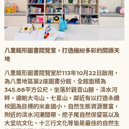
八里龍形圖書閱覽室，打造繽紛多彩的閱讀天
地
八里龍形圖書閱覽室於113年10月22日啟用，
為八里地區第2座圖書分館，全館面積為
345.88平方公尺，坐落於觀音山腳、淡水河
畔，遠眺大屯山、七星山，鄰近有以打造永續
校園為目標的米倉國小，自然生態資源豐富，
附近的淡水河潮間帶、挖子尾自然保留區以及
大坌坑文化、十三行文化等皆是最佳的自然生