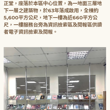
正堂，座落於本區中心位置，為一地面三層地
下一層之建築物，於63年落成啟用，全棟約
5,600平方公尺，地下一樓為近660平方公
尺，一樓服務台旁為資訊檢索區及閱報區供讀
者電子資訊檢索及閱報。