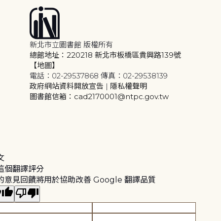
新北市立圖書館 版權所有
總館地址：220218 新北市板橋區貴興路139號
【地圖】
電話：02-29537868 傳真：02-29538139
政府網站資料開放宣告
|
隱私權聲明
圖書館信箱：cad2170001@ntpc.gov.tw
文
這個翻譯評分
的意見回饋將用於協助改善 Google 翻譯品質