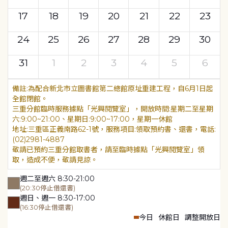
17
18
19
20
21
22
23
24
25
26
27
28
29
30
31
1
2
3
4
5
6
為配合新北市立圖書館第二總館原址重建工程，自6月1日起
全館閉館。
三重分館臨時服務據點「光興閱覽室」，開放時間:星期二至星期
六:9:00~21:00、星期日:9:00~17:00，星期一休館
地址:三重區正義南路62-1號，服務項目:領取預約書、還書，電話:
(02)2981-4887
敬請已預約三重分館取書者，請至臨時據點「光興閱覽室」領
取，造成不便，敬請見諒。
週二至週六 8:30-21:00
(20:30停止借還書)
週日、週一 8:30-17:00
(16:30停止借還書)
今日
休館日
調整開放日